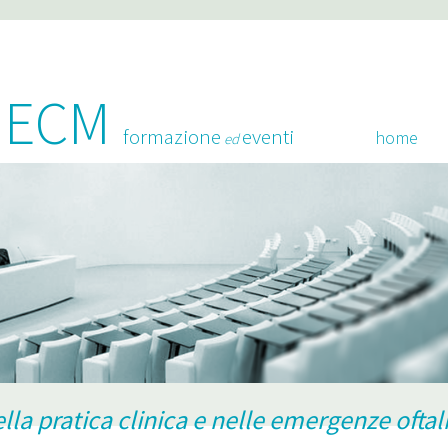
o ECM
formazione
eventi
home
ed
lla pratica clinica e nelle emergenze oft