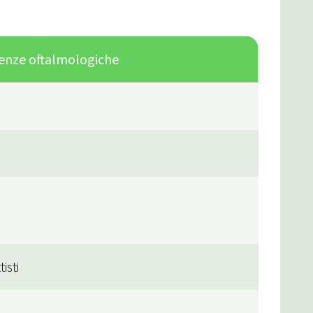
genze oftalmologiche
isti