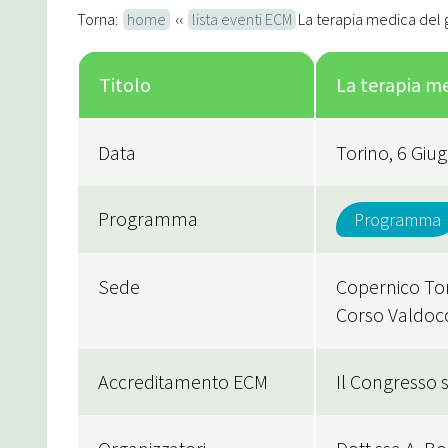
Torna:
home
‹‹
lista eventi ECM
La terapia medica del 
Titolo
La terapia me
Data
Torino, 6 Giu
Programma
Programma
Sede
Copernico Tor
Corso Valdocc
Accreditamento ECM
Il Congresso s