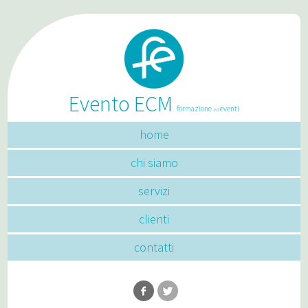
Evento ECM
formazione
eventi
ed
home
chi siamo
servizi
clienti
contatti