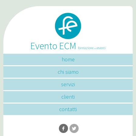
Evento ECM
formazione
eventi
ed
home
chi siamo
servizi
clienti
contatti