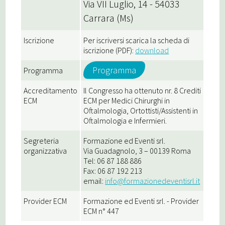
Via VII Luglio, 14 - 54033
Carrara (Ms)
Iscrizione
Per iscriversi scarica la scheda di
iscrizione (PDF):
download
Programma
Programma
Accreditamento
Il Congresso ha ottenuto nr. 8 Crediti
ECM
ECM per Medici Chirurghi in
Oftalmologia, Ortottisti/Assistenti in
Oftalmologia e Infermieri.
Segreteria
Formazione ed Eventi srl.
organizzativa
Via Guadagnolo, 3 – 00139 Roma
Tel: 06 87 188 886
Fax: 06 87 192 213
email:
info@formazionedeventisrl.it
Provider ECM
Formazione ed Eventi srl. - Provider
ECM n° 447