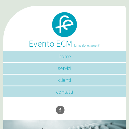
Evento ECM
formazione
eventi
ed
home
servizi
clienti
contatti