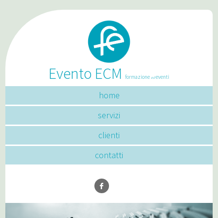
Evento ECM
formazione
eventi
ed
home
servizi
clienti
contatti