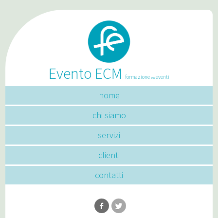
Evento ECM
formazione
eventi
ed
home
chi siamo
servizi
clienti
contatti