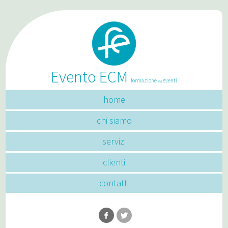
Evento ECM
formazione
eventi
ed
home
chi siamo
servizi
clienti
contatti