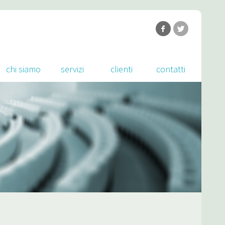
chi siamo
servizi
clienti
contatti