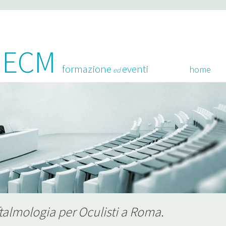
o ECM
formazione
eventi
home
ed
almologia per Oculisti a Roma.